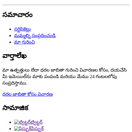
సమాచారం
సర్టిఫికెట్లు
మమ్మల్ని సంప్రదించండి
మా గురించి
వార్తాలేఖ
మా ఉత్పత్తులు లేదా ధరల జాబితా గురించి విచారణల కోసం, దయచేసి
మీ ఇమెయిల్‌ను మాకు పంపండి మరియు మేము 24 గంటలలోపు
సంప్రదిస్తాము.
ధరల జాబితా కోసం విచారణ
సామాజిక
ట్విట్టర్
ఫేస్బుక్