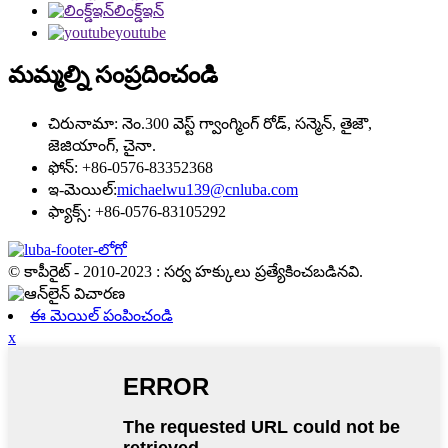
లింక్డ్ఇన్
youtube
మమ్మల్ని సంప్రదించండి
చిరునామా: నెం.300 వెస్ట్ గ్వాంగ్మింగ్ రోడ్, సన్మెన్, తైజౌ,
జెజియాంగ్, చైనా.
ఫోన్: +86-0576-83352368
ఇ-మెయిల్:
michaelwu139@cnluba.com
ఫ్యాక్స్: +86-0576-83105292
© కాపీరైట్ - 2010-2023 : సర్వ హక్కులు ప్రత్యేకించబడినవి.
ఈ మెయిల్ పంపించండి
x