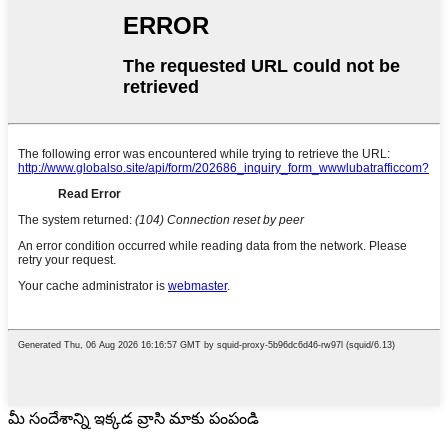
మీ సందేశాన్ని ఇక్కడ వ్రాసి మాకు పంపండి