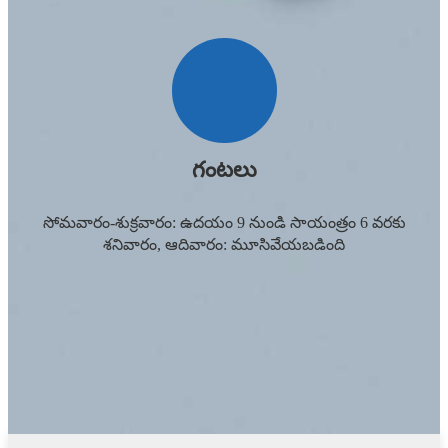
గంటలు
సోమవారం-శుక్రవారం: ఉదయం 9 నుండి సాయంత్రం 6 వరకు
శనివారం, ఆదివారం: మూసివేయబడింది