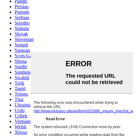
Pashto
Persian
Punjabi
Serbian
Sesotho
Sinhala
Slovak
Slovenian
Somali
Samoan
Scots Gaelic
Shona
Sindhi
Sundanese
Swahili
Tajik
Tamil
Telugu
Thai
Ukrainian
Urdu
Uzbek
Vietnamese
Welsh
Xhosa