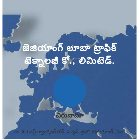
జెజియాంగ్ లూబా ట్రాఫిక్
టెక్నాలజీ కో., లిమిటెడ్.
చిరునామా
నెం.300 వెస్ట్ గ్వాంగ్మింగ్ రోడ్, సన్మెన్, తైజౌ, జెజియాంగ్, చైనా.