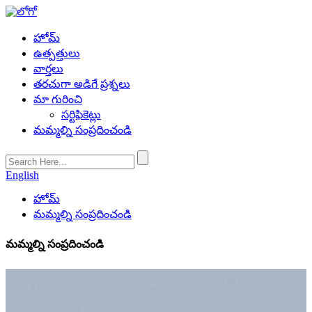
హోమ్
ఉత్పత్తులు
వార్తలు
తరచుగా అడిగే ప్రశ్నలు
మా గురించి
సర్టిఫికెట్లు
మమ్మల్ని సంప్రదించండి
English
హోమ్
మమ్మల్ని సంప్రదించండి
మమ్మల్ని సంప్రదించండి