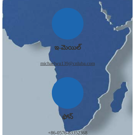
ఇ-మెయిల్
michaelwu139@cnluba.com
ఫోన్
+86-0576-83352368