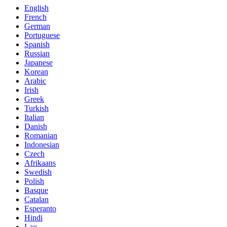
English
French
German
Portuguese
Spanish
Russian
Japanese
Korean
Arabic
Irish
Greek
Turkish
Italian
Danish
Romanian
Indonesian
Czech
Afrikaans
Swedish
Polish
Basque
Catalan
Esperanto
Hindi
Lao